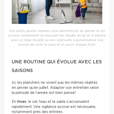
Des petits gestes répétés vous permettront de garder le sol
propre, notamment en essuyant les dégâts au fur et à mesure
avec un linge mouillé ou une vadrouille à pulvérisateur (nul
besoin de sortir le seau et le savon chaque fois!)
UNE ROUTINE QUI ÉVOLUE AVEC LES
SAISONS
Ici, les planchers ne vivent pas les mêmes réalités
en janvier qu’en juillet. Adapter son entretien selon
la période de l’année est bien pensé!
En
hiver
, le sel, l’eau et le sable s’accumulent
rapidement. Une vigilance accrue est nécessaire,
notamment près des entrées.