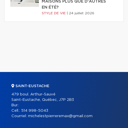
MAISONS PLUS QUE D'AUTRES
EN ÉTÉ?
STYLE DE VIE
|
24 juillet 2026
SAINT-EUSTACHE
479 boul. Arthur-Sauvé
Saint-Eustache, Québec, J7P 2B3
Bur.:
Cell.:
514 998-5043
Courriel:
michelestpierreremax@gmail.com