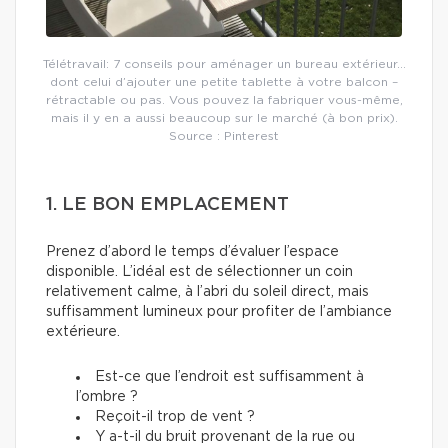
Télétravail: 7 conseils pour aménager un bureau extérieur…
dont celui d’ajouter une petite tablette à votre balcon –
rétractable ou pas. Vous pouvez la fabriquer vous-même,
mais il y en a aussi beaucoup sur le marché (à bon prix).
Source : Pinterest
1. LE BON EMPLACEMENT
Prenez d’abord le temps d’évaluer l’espace
disponible. L’idéal est de sélectionner un coin
relativement calme, à l’abri du soleil direct, mais
suffisamment lumineux pour profiter de l’ambiance
extérieure.
Est-ce que l’endroit est suffisamment à
l’ombre ?
Reçoit-il trop de vent ?
Y a-t-il du bruit provenant de la rue ou