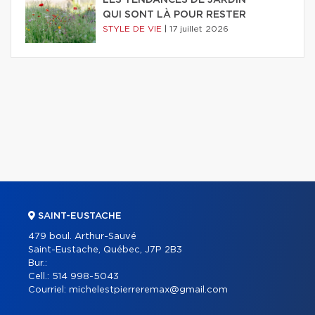
LES TENDANCES DE JARDIN
QUI SONT LÀ POUR RESTER
STYLE DE VIE
|
17 juillet 2026
SAINT-EUSTACHE
479 boul. Arthur-Sauvé
Saint-Eustache, Québec, J7P 2B3
Bur.:
Cell.:
514 998-5043
Courriel:
michelestpierreremax@gmail.com