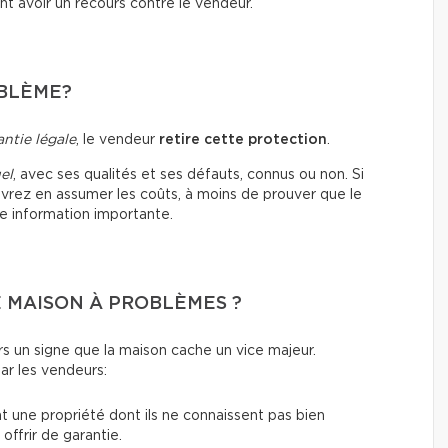
 avoir un recours contre le vendeur.
OBLÈME?
antie légale
, le vendeur
retire cette protection
.
el
, avec ses qualités et ses défauts, connus ou non. Si
vrez en assumer les coûts, à moins de prouver que le
e information importante.
 MAISON À PROBLÈMES ?
rs un signe que la maison cache un vice majeur.
ar les vendeurs:
nt une propriété dont ils ne connaissent pas bien
 offrir de garantie.