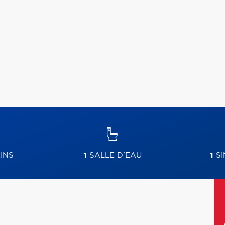
INS
1
SALLE D'EAU
1
SI