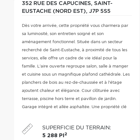
352 RUE DES CAPUCINES,
SAINT-
EUSTACHE (NORD EST),
J7P 5S5
Dès votre arrivée, cette propriété vous charmera par
sa luminosité, son entretien soigné et son
aménagement fonctionnel. Située dans un secteur
recherché de Saint-Eustache, à proximité de tous les
services, elle offre un cadre de vie idéal pour la
famille. L'aire ouverte regroupe salon, salle à manger
et cuisine sous un magnifique plafond cathédrale. Les
planchers de bois au rez-de-chaussée et à l'étage
ajoutent chaleur et élégance. Cour clôturée avec
terrasse, piscine hors terre et pavillon de jardin.
Garage intégré et allée asphaltée. Une propriété clé
en main offrant confort et qualité de vie au quotidien.
SUPERFICIE DU TERRAIN
:
2
5 288 PI