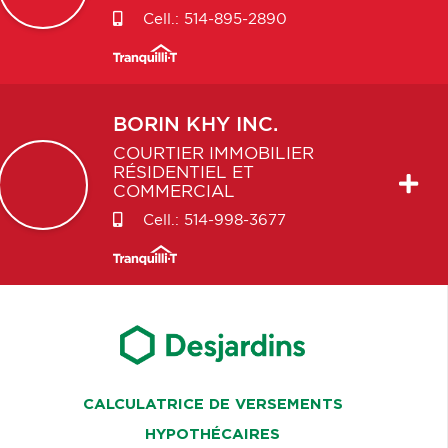
Cell.:
514-895-2890
BORIN
KHY INC.
COURTIER IMMOBILIER
RÉSIDENTIEL ET
COMMERCIAL
Cell.:
514-998-3677
CALCULATRICE DE VERSEMENTS
HYPOTHÉCAIRES