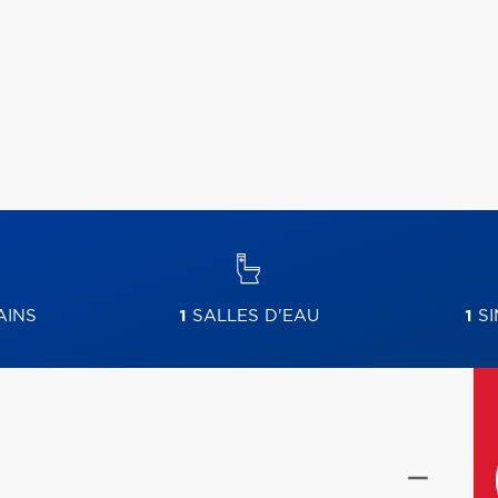
AINS
1
SALLES D'EAU
1
SI