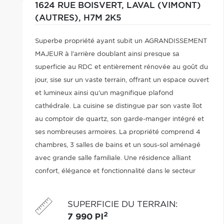
1624 RUE BOISVERT,
LAVAL (VIMONT)
(AUTRES),
H7M 2K5
Superbe propriété ayant subit un AGRANDISSEMENT
MAJEUR à l'arrière doublant ainsi presque sa
superficie au RDC et entièrement rénovée au goût du
jour, sise sur un vaste terrain, offrant un espace ouvert
et lumineux ainsi qu'un magnifique plafond
cathédrale. La cuisine se distingue par son vaste îlot
au comptoir de quartz, son garde-manger intégré et
ses nombreuses armoires. La propriété comprend 4
chambres, 3 salles de bains et un sous-sol aménagé
avec grande salle familiale. Une résidence alliant
confort, élégance et fonctionnalité dans le secteur
convoité de Vimont.
SUPERFICIE DU TERRAIN
:
2
7 990 PI