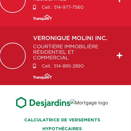
Cell.:
514-977-7560
VERONIQUE
MOLINI INC.
COURTIÈRE IMMOBILIÈRE
RÉSIDENTIEL ET
COMMERCIAL
Cell.:
514-895-2890
CALCULATRICE DE VERSEMENTS
HYPOTHÉCAIRES